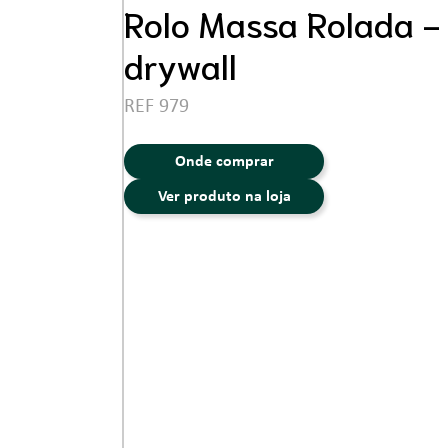
Ferramentas
Rolo Massa Rolada - 
drywall
REF 979
Onde comprar
Ver produto na loja