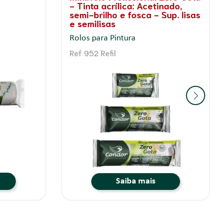
- Tinta acrílica: Acetinado,
semi-brilho e fosca - Sup. lisas
e semilisas
Rolos para Pintura
Ref 952 Refil
Saiba mais