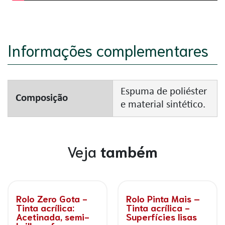
Informações complementares
Espuma de poliéster
Composição
e material sintético.
Veja
também
Rolo Profissa -
Minirrolo
Tinta acrílica
Profissional Finox -
acetinada, semi-
Epóxi, resinas,