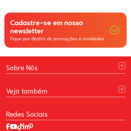
Cadastre-se em nossa
newsletter
Fique por dentro de promoções e novidades
Sobre Nós
Institucional
Blog
Veja também
Contato
Política de Privacidade
Galeria de Inspiração
Perguntas Frequentes
Pintando o Futuro
Redes Sociais
Trabalhe Conosco
MasterChef
Relatório de Sustentabilidade 2025
Art Of Love
Código de ética