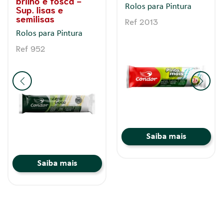
brilho e fosca -
esmaltes, verniz,
Sup. Rugosas e
acrílicas e
Semirrugosas
industriais. - Sup.
lisas
Rolos para Pintura
Rolos para Pintura
Ref 2016 Refil
Ref 964 Refil
Saiba mais
Saiba mais