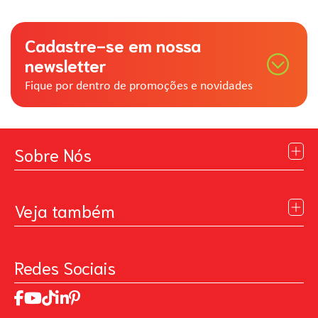
Cadastre-se em nossa
newsletter
Fique por dentro de promoções e novidades
Sobre Nós
Institucional
Blog
Veja também
Contato
Política de Privacidade
Galeria de Inspiração
Perguntas Frequentes
Pintando o Futuro
Redes Sociais
Trabalhe Conosco
MasterChef
Relatório de Sustentabilidade 2025
Art Of Love
Código de ética
Loja Virtual B2B - Ferramentas para Pintura