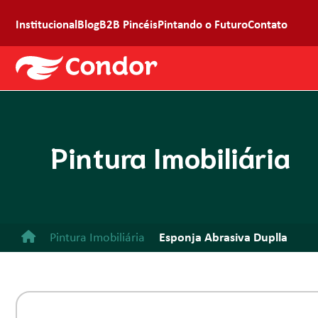
Institucional
Blog
B2B Pincéis
Pintando o Futuro
Contato
Pintura Imobiliária
Pintura Imobiliária
Esponja Abrasiva Duplla