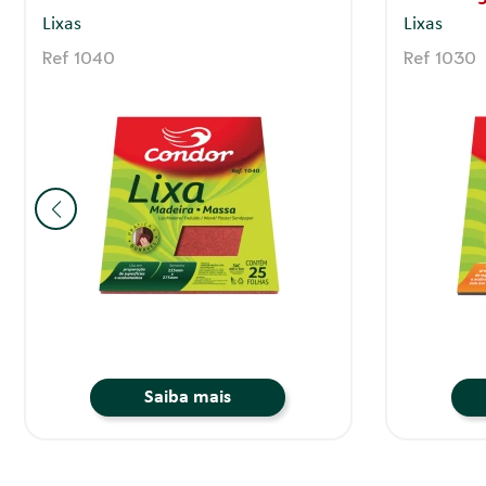
Lixas
Lixas
Ref 898/3
Ref 898/4
Saiba mais