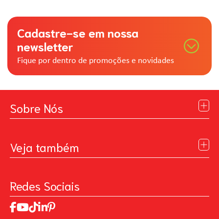
Cadastre-se em nossa
newsletter
Fique por dentro de promoções e novidades
Sobre Nós
Institucional
Blog
Veja também
Contato
Política de Privacidade
Galeria de Inspiração
Perguntas Frequentes
Pintando o Futuro
Redes Sociais
Trabalhe Conosco
MasterChef
Relatório de Sustentabilidade 2025
Art Of Love
Código de ética
Loja Virtual B2B - Ferramentas para Pintura