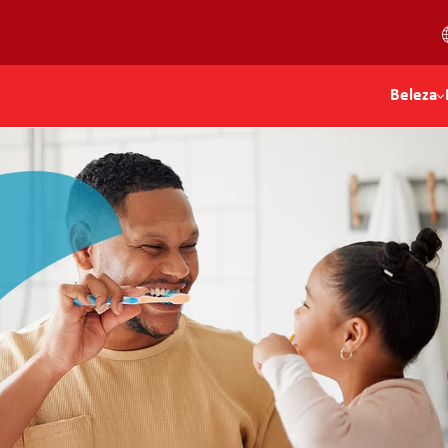
Beleza
Pintura Profissional
Acessórios
Acessórios
Limp
Banho
Limpe
Rolos para Pintura
Escovas Infant
Cutelaria
Bandejas
Géis Infantis
Escovas de C
Desempenadeiras
Pentes
Espátulas
Fitas
Lixas
Bolsa para