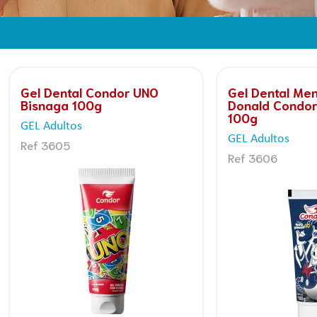
Ferramentas
Gel Dental Condor UNO
Gel Dental Me
Bisnaga 100g
Donald Condor
100g
GEL Adultos
GEL Adultos
Ref 3605
Ref 3606