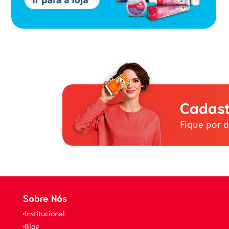
Cadast
Fique por 
Sobre Nós
Institucional
Blog