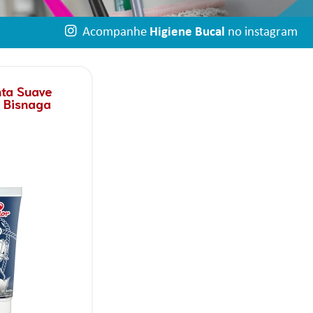
Acompanhe
Higiene Bucal
no instagram
nta Suave
 Bisnaga