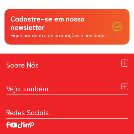
Cadastre-se em nossa
newsletter
Fique por dentro de promoções e novidades
Sobre Nós
Institucional
Blog
Veja também
Contato
Política de Privacidade
Galeria de Inspiração
Perguntas Frequentes
Pintando o Futuro
Redes Sociais
Trabalhe Conosco
MasterChef
Relatório de Sustentabilidade 2025
Art Of Love
Código de ética
Loja Virtual B2B - Ferramentas para Pintura