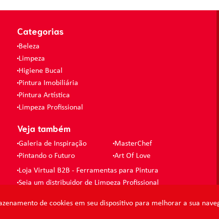
Categorias
Beleza
Limpeza
Higiene Bucal
Pintura Imobiliária
Pintura Artística
Limpeza Profissional
Veja também
Galeria de Inspiração
MasterChef
Pintando o Futuro
Art Of Love
Loja Virtual B2B - Ferramentas para Pintura
Seja um distribuidor de Limpeza Profissional
azenamento de cookies em seu dispositivo para melhorar a sua naveg
CNPJ 86.046.448/0001-61 -
condor@condor.ind.br