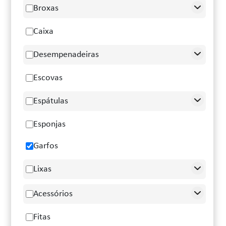
Broxas
Caixa
Desempenadeiras
Escovas
Espátulas
Esponjas
Garfos
Lixas
Acessórios
Fitas