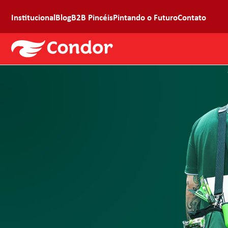
Institucional
Blog
B2B Pincéis
Pintando o Futuro
Contato