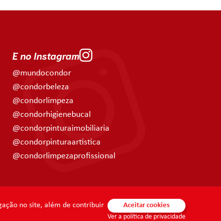
E no Instagram
@mundocondor
@condorbeleza
@condorlimpeza
@condorhigienebucal
@condorpinturaimobiliaria
@condorpinturaartistica
@condorlimpezaprofissional
ação no site, além de contribuir
Aceitar cookies
Ver a política de privacidade