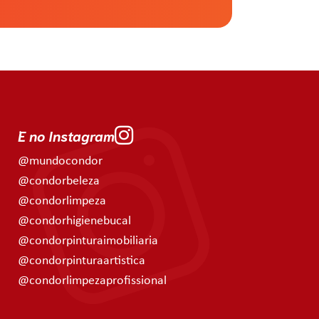
E no Instagram
@mundocondor
@condorbeleza
@condorlimpeza
@condorhigienebucal
@condorpinturaimobiliaria
@condorpinturaartistica
@condorlimpezaprofissional