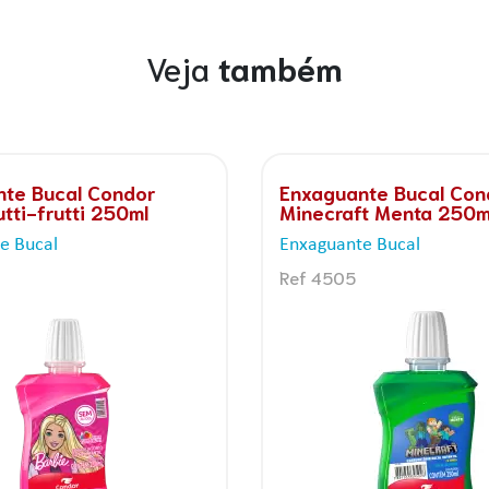
Veja
também
al Condor Hot Wheels
Escova Dental Condor 
Minecraft Macia Prom
Leve 2 Pague 1
is
Escovas Infantis
Ref 8260