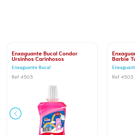
Kit Escova Dental Júnior + Gel
Gel Dent
Dental com Flúor morango 50g
Kids
Barbie
Géis Infant
Kits Infantis
Ref 3512
Ref 8160