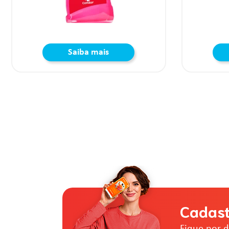
Saiba mais
Cadast
Fique por 