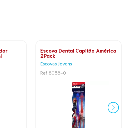
Júnior
Kit Infantil Kids+ Hot Wheels
ocional
Escova + Gel Dental Grátis
Estojo
Kits Infantis