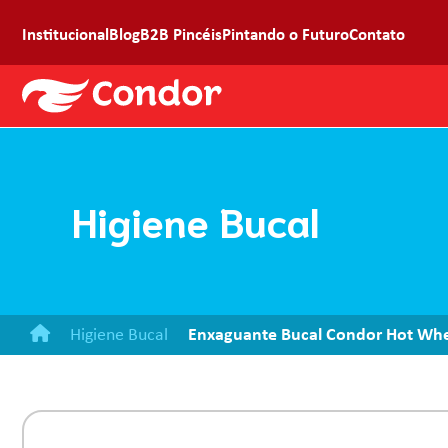
Institucional
Blog
B2B Pincéis
Pintando o Futuro
Contato
Higiene Bucal
Higiene Bucal
Enxaguante Bucal Condor Hot Wheel