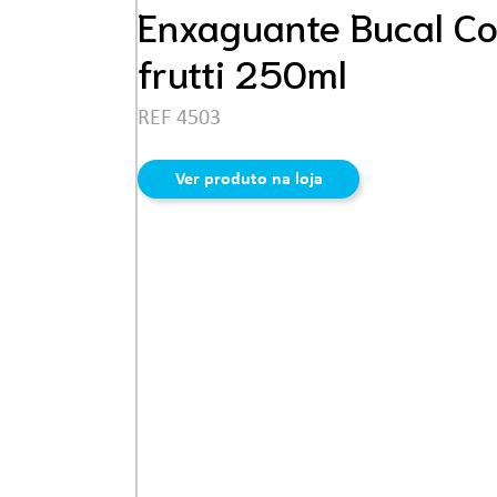
Ferramentas
Enxaguante Bucal Co
frutti 250ml
REF 4503
Ver produto na loja