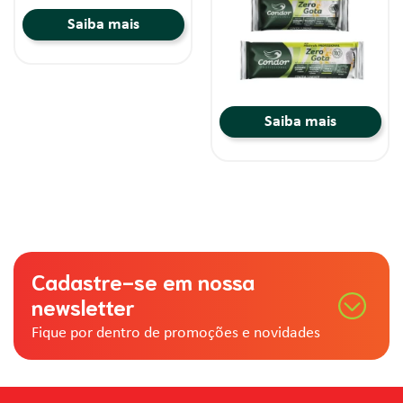
Saiba mais
Saiba mais
Cadastre-se em nossa
newsletter
Fique por dentro de promoções e novidades