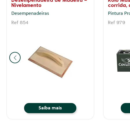
Profissional
Superfíc
Garfos
Kits para 
Ref 9900
Ref 919
Saiba mais