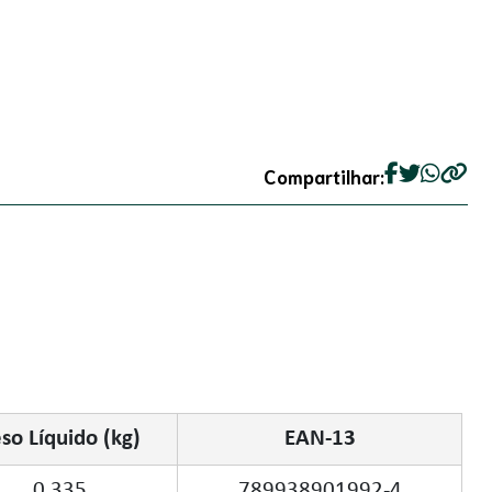
Compartilhar:
so Líquido (kg)
EAN-13
0,335
789938901992-4