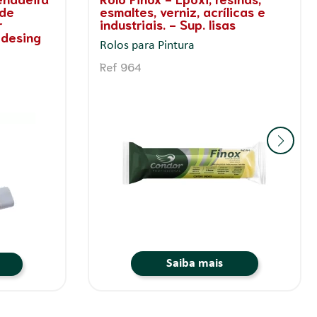
o e fosca
Acabamento Do Efeito Grafiato
rrugosas
Desempenadeiras
Ref 856
Saiba mais