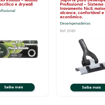
ies Lisas e Semilisas
acetinada, semi-brilh
- Sup. Rugosas e Semi
Pintura
Rolos para Pintura
Ref 2016 Refil
Saiba mais
Saiba mais