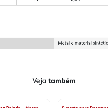
Metal e material sintétic
Veja
também
 Gota 6 Peças -
Rolo Profissa - Tinta a