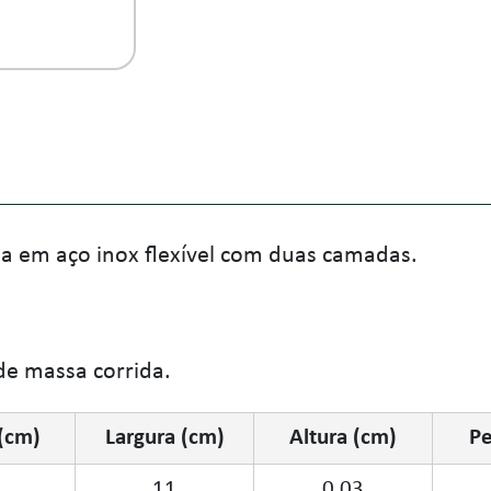
a em aço inox flexível com duas camadas.
de massa corrida.
(cm)
Largura (cm)
Altura (cm)
Pe
11
0,03