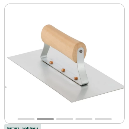
Massas e Argamassa
Pintura Imobiliária