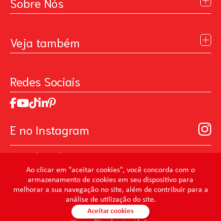
Sobre Nós
Institucional
Blog
Veja também
Contato
Política de Privacidade
Galeria de Inspiração
Perguntas Frequentes
Pintando o Futuro
Redes Sociais
Trabalhe Conosco
MasterChef
Relatório de Sustentabilidade 2025
Art Of Love
Código de ética
Loja Virtual B2B - Ferramentas para Pintura
Manual de Participação na Assembléia Digital para os
Seja um distribuidor de Limpeza Profissional
E no Instagram
Acionistas
Prevenir Não Dói
@mundocondor
@condorbeleza
Ao clicar em "aceitar cookies", você concorda com o
armazenamento de cookies em seu dispositivo para
@condorlimpeza
melhorar a sua navegação no site, além de contribuir para a
@condorhigienebucal
análise de utilização do site.
@condorpinturaimobiliaria
Aceitar cookies