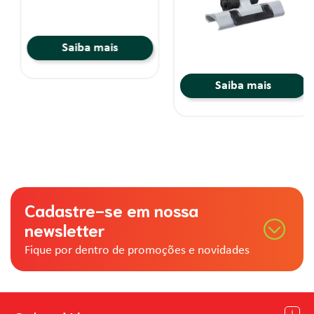
Saiba mais
Saiba mais
Cadastre-se em nossa
newsletter
Fique por dentro de promoções e novidades