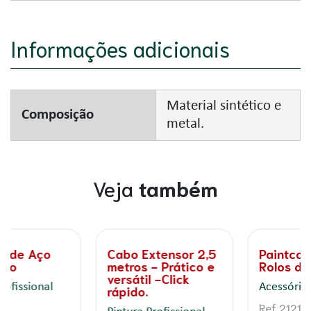
Informações adicionais
Material sintético e
Composição
metal.
Veja
também
Paintcase para
Desempenadeira
Rolos de Pintura
Rejunte -
Aplicação para
Acessórios
todos os tipos de
Rejunte
Ref 2121