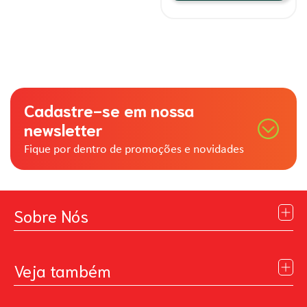
Cadastre-se em nossa
newsletter
Fique por dentro de promoções e novidades
Sobre Nós
Institucional
Blog
Veja também
Contato
Política de Privacidade
Galeria de Inspiração