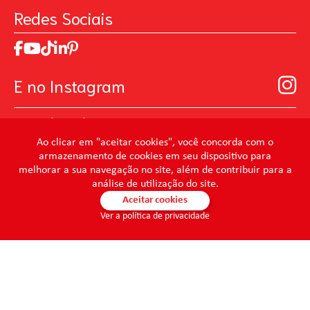
Perguntas Frequentes
Pintando o Futuro
Redes Sociais
Trabalhe Conosco
MasterChef
Relatório de Sustentabilidade 2025
Art Of Love
Código de ética
Loja Virtual B2B - Ferramentas para Pintura
Manual de Participação na Assembléia Digital para os
Seja um distribuidor de Limpeza Profissional
E no Instagram
Acionistas
Prevenir Não Dói
@mundocondor
@condorbeleza
Ao clicar em "aceitar cookies", você concorda com o
armazenamento de cookies em seu dispositivo para
@condorlimpeza
melhorar a sua navegação no site, além de contribuir para a
@condorhigienebucal
análise de utilização do site.
@condorpinturaimobiliaria
Aceitar cookies
Ver a política de privacidade
@condorpinturaartistica
@condorlimpezaprofissional
© 2026 - Condor - Todos os direitos reservados. CONDOR S.A. -
CNPJ 86.046.448/0001-61 -
condor@condor.ind.br