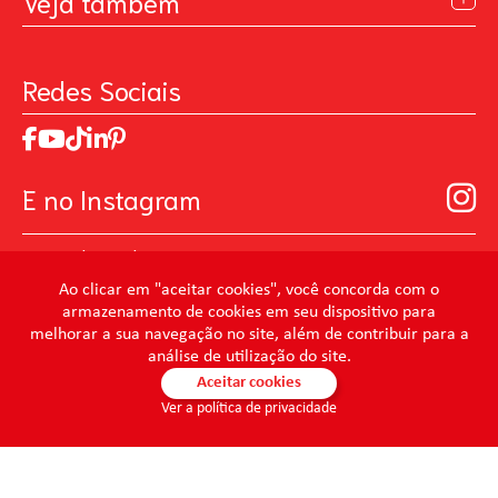
Veja também
Contato
Política de Privacidade
Galeria de Inspiração
Perguntas Frequentes
Pintando o Futuro
Redes Sociais
Trabalhe Conosco
MasterChef
Relatório de Sustentabilidade 2025
Art Of Love
Código de ética
Loja Virtual B2B - Ferramentas para Pintura
Manual de Participação na Assembléia Digital para os
Seja um distribuidor de Limpeza Profissional
E no Instagram
Acionistas
Prevenir Não Dói
@mundocondor
@condorbeleza
Ao clicar em "aceitar cookies", você concorda com o
armazenamento de cookies em seu dispositivo para
@condorlimpeza
melhorar a sua navegação no site, além de contribuir para a
@condorhigienebucal
análise de utilização do site.
@condorpinturaimobiliaria
Aceitar cookies
Ver a política de privacidade
@condorpinturaartistica
@condorlimpezaprofissional