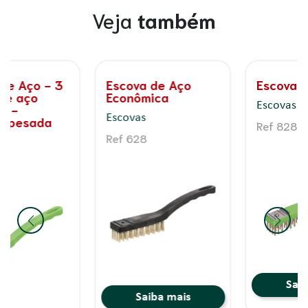
Veja
também
Escova de Aço
Desempenadeira
de Borracha -
Escovas
Alisamento de
reboco com fino
Ref 828
acabamento
Desempenadeiras
Ref 875
Saiba mais