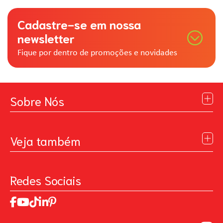
Cadastre-se em nossa
newsletter
Fique por dentro de promoções e novidades
Sobre Nós
Institucional
Blog
Veja também
Contato
Política de Privacidade
Galeria de Inspiração
Perguntas Frequentes
Pintando o Futuro
Redes Sociais
Trabalhe Conosco
MasterChef
Relatório de Sustentabilidade 2025
Art Of Love
Código de ética
Loja Virtual B2B - Ferramentas para Pintura
Manual de Participação na Assembléia Digital para os