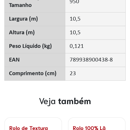
950
Tamanho
Largura (m)
10,5
Altura (m)
10,5
Peso Líquido (kg)
0,121
EAN
789938900438-8
Comprimento (cm)
23
Veja
também
ra
Rolo 100% Lã
Rolo Massa Ro