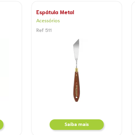
 Metal
Espátula Metal
s
Acessórios
Ref 507
Saiba mais
Saiba mais