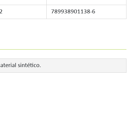
2
789938901138-6
terial sintético.