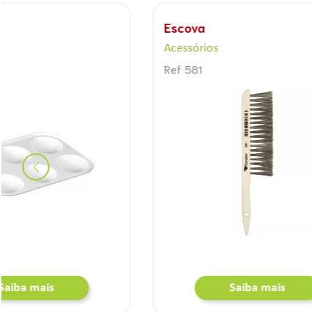
Escova
Espátula
Acessórios
Acessório
Ref 581
Ref 511
Saiba mais