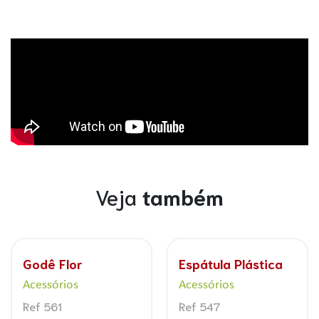
Veja
também
Godê Flor
Espátula Plástica
Acessórios
Acessórios
Ref 561
Ref 547