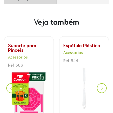
Veja
também
Godê Leque
Espátula Metal
Acessórios
Acessórios
Ref 591
Ref 507