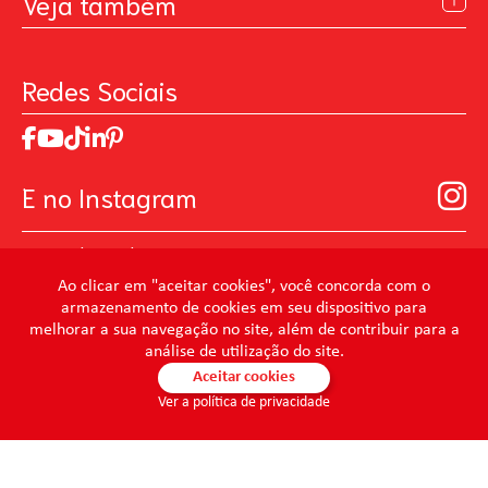
Veja também
Contato
Política de Privacidade
Galeria de Inspiração
Perguntas Frequentes
Pintando o Futuro
Redes Sociais
Trabalhe Conosco
MasterChef
Relatório de Sustentabilidade 2025
Art Of Love
Código de ética
Loja Virtual B2B - Ferramentas para Pintura
Manual de Participação na Assembléia Digital para os
Seja um distribuidor de Limpeza Profissional
E no Instagram
Acionistas
Prevenir Não Dói
@mundocondor
@condorbeleza
Ao clicar em "aceitar cookies", você concorda com o
armazenamento de cookies em seu dispositivo para
@condorlimpeza
melhorar a sua navegação no site, além de contribuir para a
@condorhigienebucal
análise de utilização do site.
@condorpinturaimobiliaria
Aceitar cookies
Ver a política de privacidade
@condorpinturaartistica
@condorlimpezaprofissional