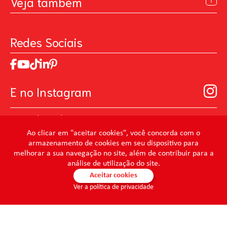
Veja também
Contato
Política de Privacidade
Galeria de Inspiração
Perguntas Frequentes
Pintando o Futuro
Redes Sociais
Trabalhe Conosco
MasterChef
Relatório de Sustentabilidade 2025
Art Of Love
Código de ética
Loja Virtual B2B - Ferramentas para Pintura
Manual de Participação na Assembléia Digital para os
Seja um distribuidor de Limpeza Profissional
E no Instagram
Acionistas
Prevenir Não Dói
@mundocondor
@condorbeleza
Ao clicar em "aceitar cookies", você concorda com o
armazenamento de cookies em seu dispositivo para
@condorlimpeza
melhorar a sua navegação no site, além de contribuir para a
@condorhigienebucal
análise de utilização do site.
@condorpinturaimobiliaria
Aceitar cookies
Ver a política de privacidade
@condorpinturaartistica
@condorlimpezaprofissional