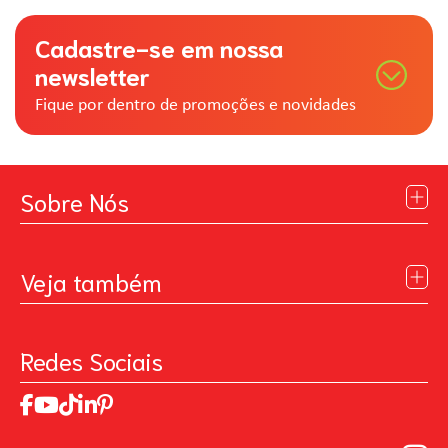
Cadastre-se em nossa
newsletter
Fique por dentro de promoções e novidades
Sobre Nós
Institucional
Blog
Veja também
Contato
Política de Privacidade
Galeria de Inspiração
Perguntas Frequentes
Pintando o Futuro
Redes Sociais
Trabalhe Conosco
MasterChef
Relatório de Sustentabilidade 2025
Art Of Love
Código de ética
Loja Virtual B2B - Ferramentas para Pintura
Manual de Participação na Assembléia Digital para os