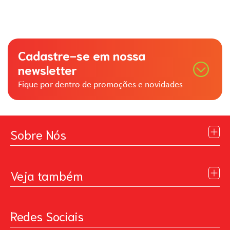
Cadastre-se em nossa
newsletter
Fique por dentro de promoções e novidades
Sobre Nós
Institucional
Blog
Veja também
Contato
Política de Privacidade
Galeria de Inspiração
Perguntas Frequentes
Pintando o Futuro
Redes Sociais
Trabalhe Conosco
MasterChef