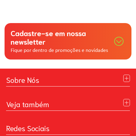
Cadastre-se em nossa
newsletter
Fique por dentro de promoções e novidades
Sobre Nós
Institucional
Blog
Veja também
Contato
Política de Privacidade
Galeria de Inspiração
Perguntas Frequentes
Pintando o Futuro
Redes Sociais
Trabalhe Conosco
MasterChef