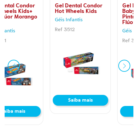
Gel Dental Condor
Gel Dental Condor
Hot Wheels Kids
Baby Galinha
Pintadinha Sem
Géis Infantis
Flúor Morango 50g
Ref 3512
Géis Infantis
Ref 3513
Saiba mais
Saiba mais