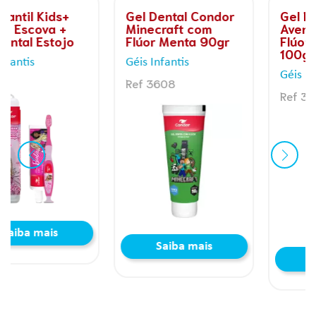
Gel Dental Condor
Gel Dental Condor
Minecraft com
Avengers com
Flúor Menta 90gr
Flúor Bubble Gum
100gr
Géis Infantis
Géis Infantis
Ref 3608
Ref 3515
Saiba mais
Saiba mais