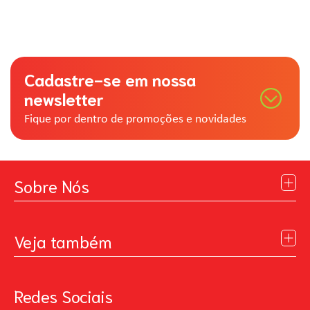
Cadastre-se em nossa
newsletter
Fique por dentro de promoções e novidades
Sobre Nós
Institucional
Blog
Veja também
Contato
Política de Privacidade
Galeria de Inspiração
Perguntas Frequentes
Pintando o Futuro
Redes Sociais
Trabalhe Conosco
MasterChef