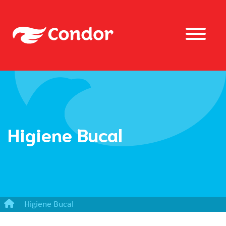
Higiene Bucal
Higiene Bucal
Gel Dental Condor Lilica Ripilica com Flúor Kids+ 50g