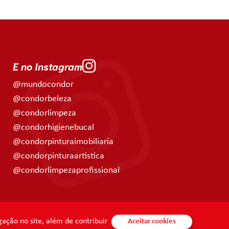
E no Instagram
@mundocondor
@condorbeleza
@condorlimpeza
@condorhigienebucal
@condorpinturaimobiliaria
@condorpinturaartistica
@condorlimpezaprofissional
ação no site, além de contribuir
Aceitar cookies