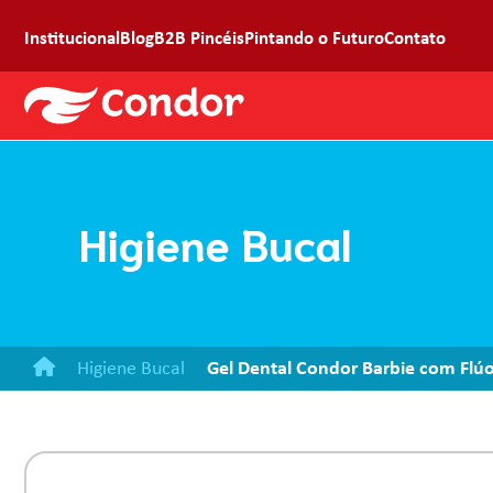
Institucional
Blog
B2B Pincéis
Pintando o Futuro
Contato
Higiene Bucal
Higiene Bucal
Gel Dental Condor Barbie com Flú