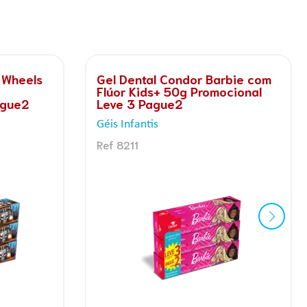
ca
Gel Dental Condor Baby
r
Galinha Pintadinha Sem Flúor
Morango 50g
Géis Infantis
Ref 3513