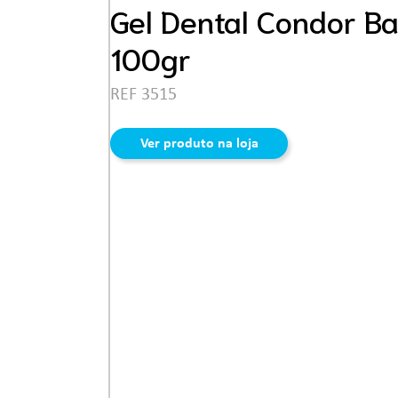
Ferramentas
Gel Dental Condor B
100gr
REF 3515
Ver produto na loja