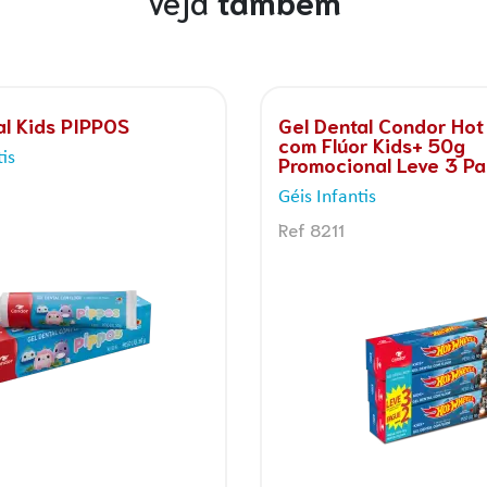
Veja
também
a Dental Júnior + Gel
Gel Dental Condor Lili
ids
Ripilica Kids+ com Flúo
Morango 50g
fantis
Géis Infantis
Ref 3511