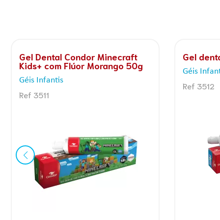
Gel Dental Condor Ursinhos
Kit Escov
Carinhosos Kids+ com Flúor
Dental K
Morango 50g
Escovas In
Géis Infantis
Ref 8160
Ref 3511