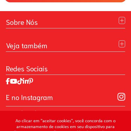
Sobre Nós
Institucional
Blog
Veja também
Contato
Política de Privacidade
Galeria de Inspiração
Perguntas Frequentes
Pintando o Futuro
Redes Sociais
Trabalhe Conosco
MasterChef
Relatório de Sustentabilidade 2025
Art Of Love
Código de ética
Loja Virtual B2B - Ferramentas para Pintura
Manual de Participação na Assembléia Digital para os
Seja um distribuidor de Limpeza Profissional
E no Instagram
Acionistas
Prevenir Não Dói
@mundocondor
@condorbeleza
Ao clicar em "aceitar cookies", você concorda com o
armazenamento de cookies em seu dispositivo para
@condorlimpeza