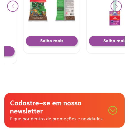
Saiba mais
Saiba mais
Cadastre-se em nossa
newsletter
Fique por dentro de promoções e novidades