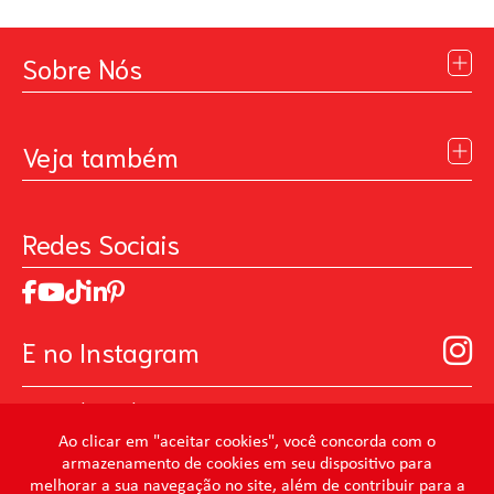
Sobre Nós
Institucional
Blog
Veja também
Contato
Política de Privacidade
Galeria de Inspiração
Perguntas Frequentes
Pintando o Futuro
Redes Sociais
Trabalhe Conosco
MasterChef
Relatório de Sustentabilidade 2025
Art Of Love
Código de ética
Loja Virtual B2B - Ferramentas para Pintura
Manual de Participação na Assembléia Digital para os
Seja um distribuidor de Limpeza Profissional
E no Instagram
Acionistas
Prevenir Não Dói
@mundocondor
@condorbeleza
Ao clicar em "aceitar cookies", você concorda com o
armazenamento de cookies em seu dispositivo para
@condorlimpeza
melhorar a sua navegação no site, além de contribuir para a