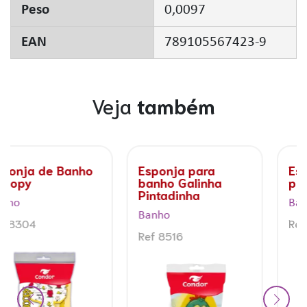
Peso
0,0097
EAN
789105567423-9
Veja
também
Esponja Barbie
Esponja de Banho
para banho Condor
Pippos
Banho
Banho
Ref 8303
Ref 8337