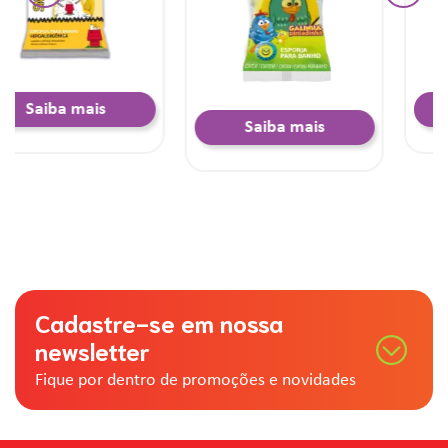
Saiba mais
Saiba mais
Cadastre-se em nossa
newsletter
Fique por dentro de promoções e novidades