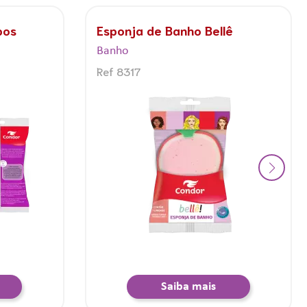
o e banho
Esponja de espuma para Banho
Condor
Banho
Ref 8300
Saiba mais