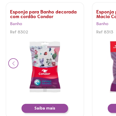
Bucha vegetal atoalhada
Esponja 
Condor
Pintadin
Banho
Banho
Ref 8315
Ref 8516
Saiba mais