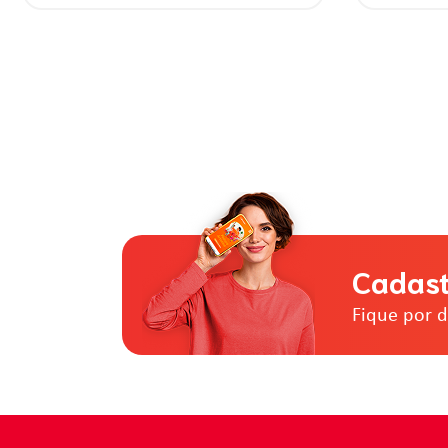
Cadast
Fique por 