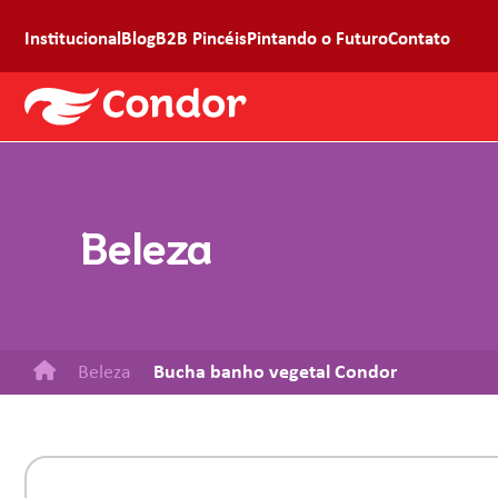
Institucional
Blog
B2B Pincéis
Pintando o Futuro
Contato
Beleza
Beleza
Bucha banho vegetal Condor