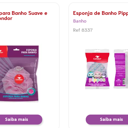
para banho Galinha
Touca para hidrataçã
ha
Condor
Banho
Ref 8311
Saiba mais
Saiba mais