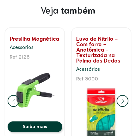
Veja
também
PAD Recorte
Kit Efeito Mármore
Acessórios
Acessórios
Ref 2035
Ref 4490
Saiba mais
Saiba mais