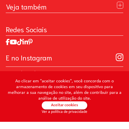
Blog
Veja também
Contato
Política de Privacidade
Galeria de Inspiração
Perguntas Frequentes
Pintando o Futuro
Redes Sociais
Trabalhe Conosco
MasterChef
Relatório de Sustentabilidade 2025
Art Of Love
Código de ética
Loja Virtual B2B - Ferramentas para Pintura
Manual de Participação na Assembléia Digital para os
Seja um distribuidor de Limpeza Profissional
E no Instagram
Acionistas
Prevenir Não Dói
@mundocondor
@condorbeleza
Ao clicar em "aceitar cookies", você concorda com o
armazenamento de cookies em seu dispositivo para
@condorlimpeza
melhorar a sua navegação no site, além de contribuir para a
@condorhigienebucal
análise de utilização do site.
@condorpinturaimobiliaria
Aceitar cookies
Ver a política de privacidade
@condorpinturaartistica
@condorlimpezaprofissional