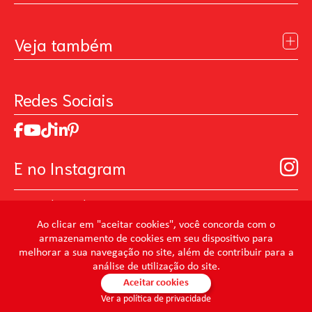
Institucional
Blog
Veja também
Contato
Política de Privacidade
Galeria de Inspiração
Perguntas Frequentes
Pintando o Futuro
Redes Sociais
Trabalhe Conosco
MasterChef
Relatório de Sustentabilidade 2025
Art Of Love
Código de ética
Loja Virtual B2B - Ferramentas para Pintura
Manual de Participação na Assembléia Digital para os
Seja um distribuidor de Limpeza Profissional
E no Instagram
Acionistas
Prevenir Não Dói
@mundocondor
@condorbeleza
Ao clicar em "aceitar cookies", você concorda com o
armazenamento de cookies em seu dispositivo para
@condorlimpeza
melhorar a sua navegação no site, além de contribuir para a
@condorhigienebucal
análise de utilização do site.
@condorpinturaimobiliaria
Aceitar cookies
Ver a política de privacidade
@condorpinturaartistica