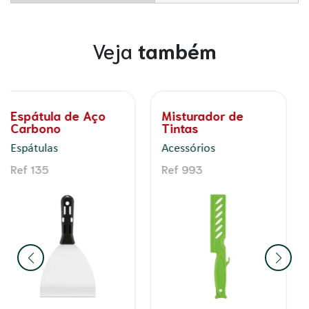
Veja
também
Cobre Tudo –
Espátula Plástica
Protetor para piso
Lisa
- Impermeável e
Espátulas
absorvente -
Proteção contra
Ref 858
impacto.
Acessórios
Ref 1089