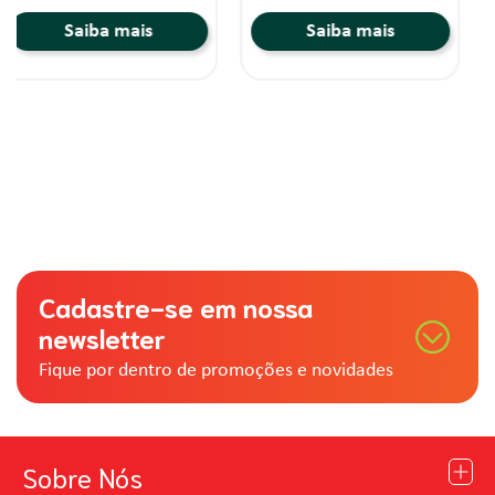
Saiba mais
Saiba mais
Cadastre-se em nossa
newsletter
Fique por dentro de promoções e novidades
Sobre Nós