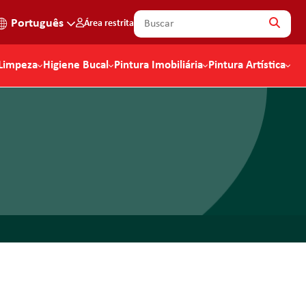
Português
Área restrita
Limpeza
Higiene Bucal
Pintura Imobiliária
Pintura Artística
eza
Drywall
Enxaguante Bucal
Escovas Adultos
Trinchas
Acessórios
za Profissional
Artesanato
is
Acessórios
Escovas Jovens
Fios Dentais
Baldes
Escolar
Broxas
GEL Adultos
Caixa
Kits Infantis
abelo
Kits
EPIs
Escovas
Profissional
Esponjas
Extensores
Rolos
Garfos
Kits para Pintura
Trinchas
Número Residencial
PAD
Limpeza Automotiva