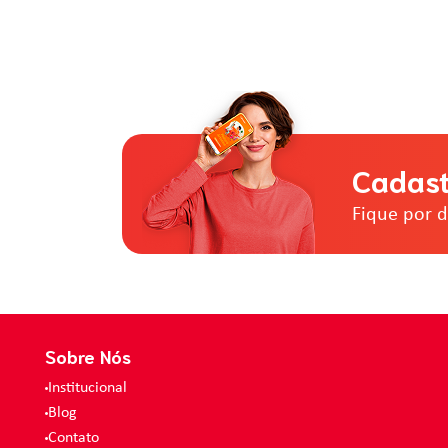
Cadast
Fique por 
Sobre Nós
Institucional
Blog
Contato