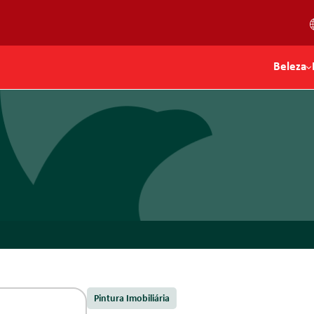
Beleza
Pintura Profissional
Acessórios
Acessórios
Limp
Banho
Limpe
Rolos para Pintura
Escovas Infant
Cutelaria
Bandejas
Géis Infantis
Escovas de C
Desempenadeiras
Pentes
Espátulas
Fitas
Lixas
Bolsa para
Pintura Imobiliária