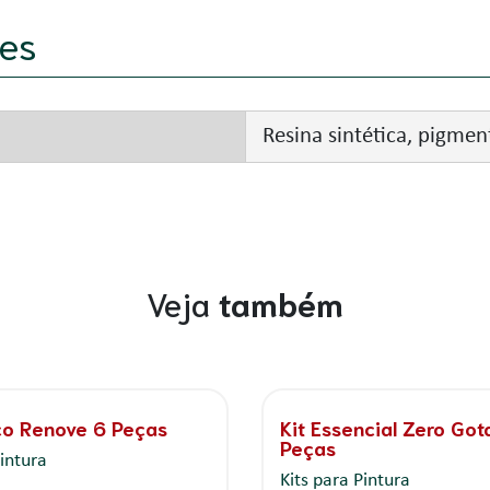
es
Resina sintética, pigment
Veja
também
ico Renove 5 Peças
Kit Prático Renove 7 
Pintura
Kits para Pintura