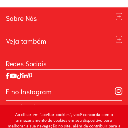
Sobre Nós
Institucional
Blog
Veja também
Contato
Política de Privacidade
Galeria de Inspiração
Perguntas Frequentes
Pintando o Futuro
Redes Sociais
Trabalhe Conosco
MasterChef
Relatório de Sustentabilidade 2025
Art Of Love
Código de ética
Loja Virtual B2B - Ferramentas para Pintura
Manual de Participação na Assembléia Digital para os
Seja um distribuidor de Limpeza Profissional
E no Instagram
Acionistas
Prevenir Não Dói
@mundocondor
@condorbeleza
Ao clicar em "aceitar cookies", você concorda com o
armazenamento de cookies em seu dispositivo para
@condorlimpeza
melhorar a sua navegação no site, além de contribuir para a