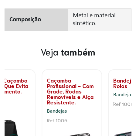
Metal e material
Composição
sintético.
Veja
também
Bandeja para Big
Bandeja Grande
Rolos
Bandejas
Bandejas
Ref 997
Ref 1006