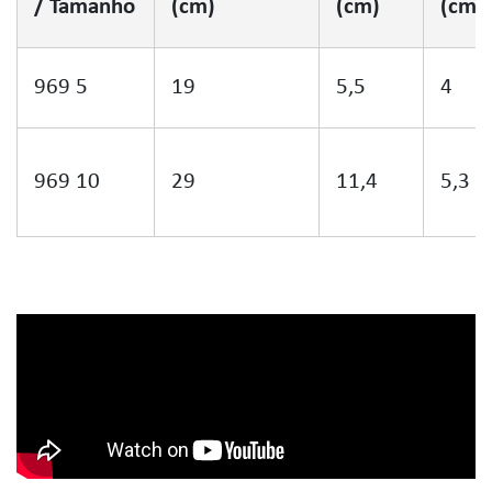
/ Tamanho
(cm)
(cm)
(cm)
969 5
19
5,5
4
969 10
29
11,4
5,3