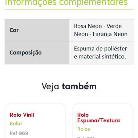
Informações complementares
Rosa Neon · Verde
Cor
Neon · Laranja Neon
Espuma de poliéster
Composição
e material sintético.
Veja
também
Rolo
Rolo de Espuma
P
Espuma/Textura
Rolos
A
Rolos
Ref 8094A/4
R