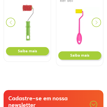
Ref 981
Saiba mais
Saiba mais
Cadastre-se em nossa
newsletter