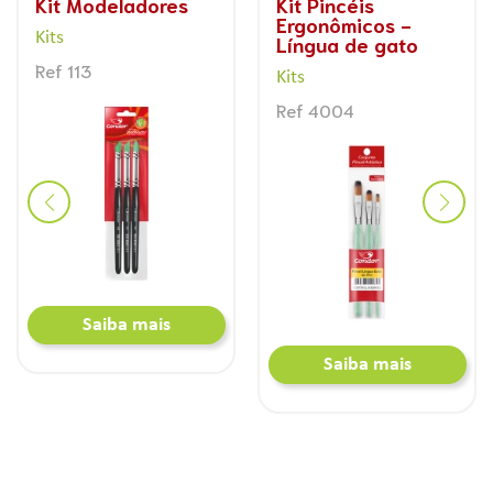
Kit Pincéis
Kit Aquarela
-
Ergonômicos -
Kits
o
Formatos diversos
Ref 5500
Kits
Ref 4003
Saiba mais
s
Saiba mais