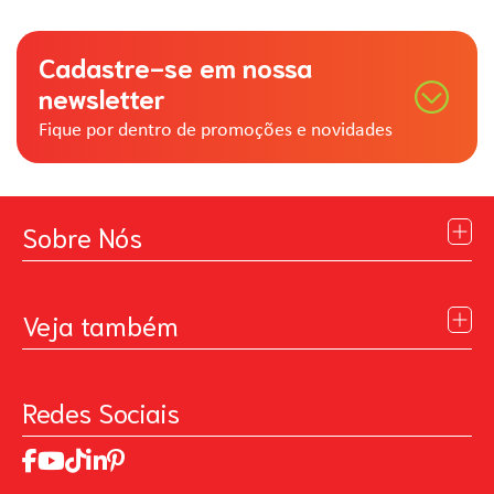
Cadastre-se em nossa
newsletter
Fique por dentro de promoções e novidades
Sobre Nós
Institucional
Blog
Veja também
Contato
Política de Privacidade
Galeria de Inspiração
Perguntas Frequentes
Pintando o Futuro
Redes Sociais
Trabalhe Conosco
MasterChef
Relatório de Sustentabilidade 2025
Art Of Love
Código de ética
Loja Virtual B2B - Ferramentas para Pintura