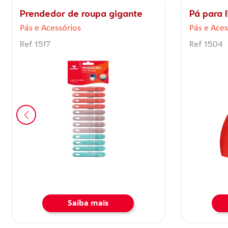
Pá para Lixo, articulada, com
Pá para l
caçamba móvel
Pás e Aces
Pás e Acessórios
Ref 1509
Ref 1506
Saiba mais