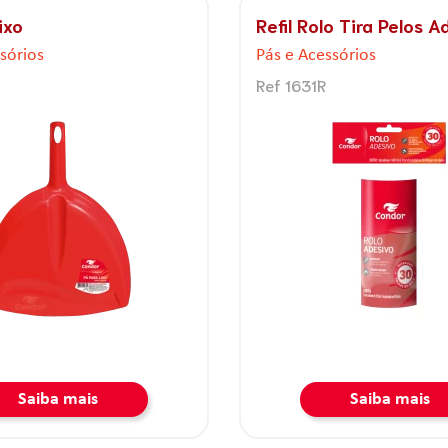
ixo Articula
Vassourinha de Mão
sórios
Pás e Acessórios
Ref E-103
Saiba mais
Saiba mais