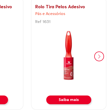
Balde 12 litros com escorredor
Pás e Acessórios
Ref 1640
Saiba mais