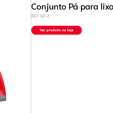
Ferramentas
Conjunto Pá para lix
REF VP-2
Ver produto na loja