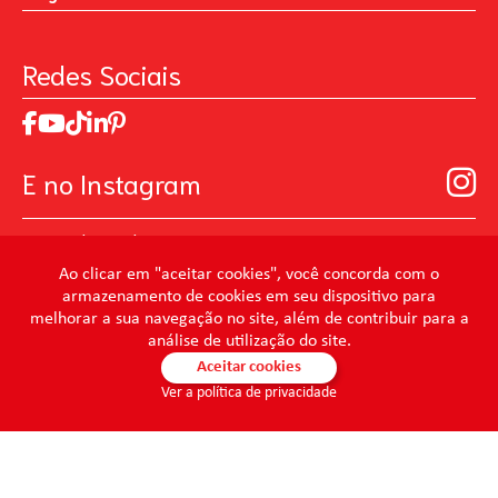
Contato
Política de Privacidade
Galeria de Inspiração
Perguntas Frequentes
Pintando o Futuro
Redes Sociais
Trabalhe Conosco
MasterChef
Relatório de Sustentabilidade 2025
Art Of Love
Código de ética
Loja Virtual B2B - Ferramentas para Pintura
Manual de Participação na Assembléia Digital para os
Seja um distribuidor de Limpeza Profissional
E no Instagram
Acionistas
Prevenir Não Dói
@mundocondor
@condorbeleza
Ao clicar em "aceitar cookies", você concorda com o
armazenamento de cookies em seu dispositivo para
@condorlimpeza
melhorar a sua navegação no site, além de contribuir para a
@condorhigienebucal
análise de utilização do site.
@condorpinturaimobiliaria
Aceitar cookies
Ver a política de privacidade
@condorpinturaartistica
@condorlimpezaprofissional