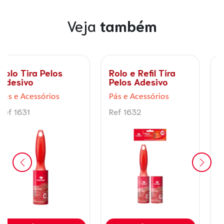
Veja
também
Rolo e Refil Tira
Prendedor de
Pelos Adesivo
roupas decorado
Love Sensações
Pás e Acessórios
Pás e Acessórios
Ref 1632
Ref 1515