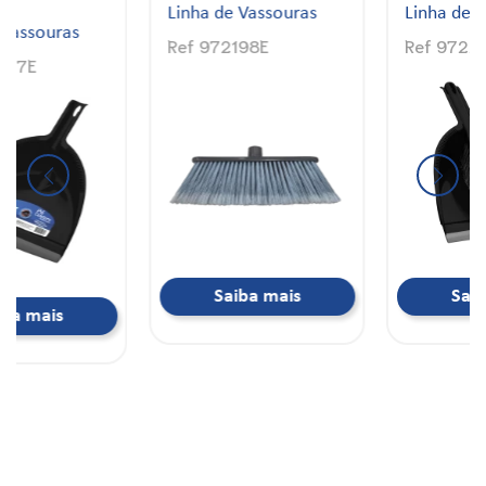
Piaçava
Linha de Vassouras
Linha de Vassouras
Ref 972208E
Ref 972201E
Saiba mais
Saiba mais