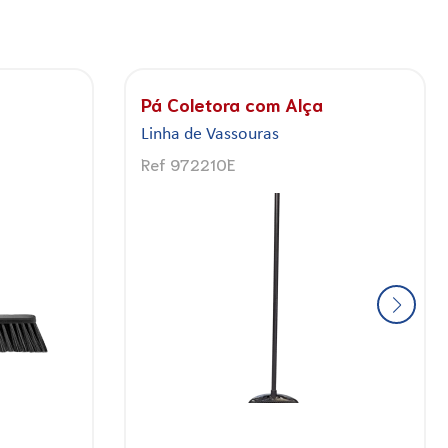
Vassoura Escovão Piaçava
Linha de Vassouras
Ref 972201E