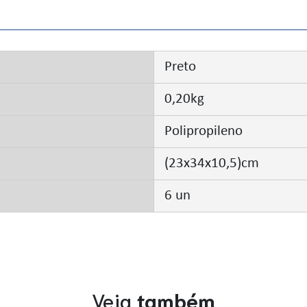
Preto
0,20kg
Polipropileno
(23x34x10,5)cm
6 un
Veja
também