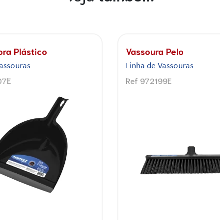
 Canto
Vassoura Uso Geral
Vassouras
Linha de Vassouras
09E
Ref 972202E