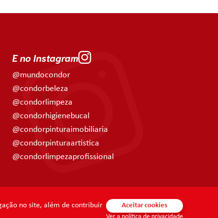
E no Instagram
@mundocondor
@condorbeleza
@condorlimpeza
@condorhigienebucal
@condorpinturaimobiliaria
@condorpinturaartistica
@condorlimpezaprofissional
ação no site, além de contribuir
Aceitar cookies
Ver a política de privacidade