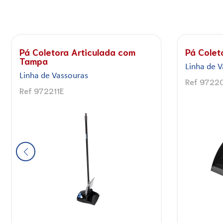
Vassoura Fit-Pro
Vassoura
Linha de Vassouras
Linha de 
Ref 972203E
Ref 9722