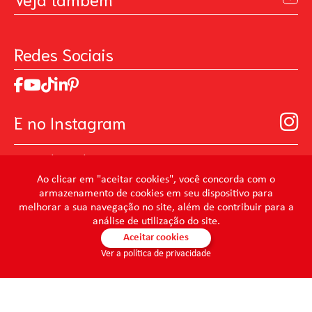
Contato
Política de Privacidade
Galeria de Inspiração
Perguntas Frequentes
Pintando o Futuro
Redes Sociais
Trabalhe Conosco
MasterChef
Relatório de Sustentabilidade 2025
Art Of Love
Código de ética
Loja Virtual B2B - Ferramentas para Pintura
Manual de Participação na Assembléia Digital para os
Seja um distribuidor de Limpeza Profissional
E no Instagram
Acionistas
Prevenir Não Dói
@mundocondor
@condorbeleza
Ao clicar em "aceitar cookies", você concorda com o
armazenamento de cookies em seu dispositivo para
@condorlimpeza
melhorar a sua navegação no site, além de contribuir para a
@condorhigienebucal
análise de utilização do site.
@condorpinturaimobiliaria
Aceitar cookies
Ver a política de privacidade
@condorpinturaartistica
@condorlimpezaprofissional