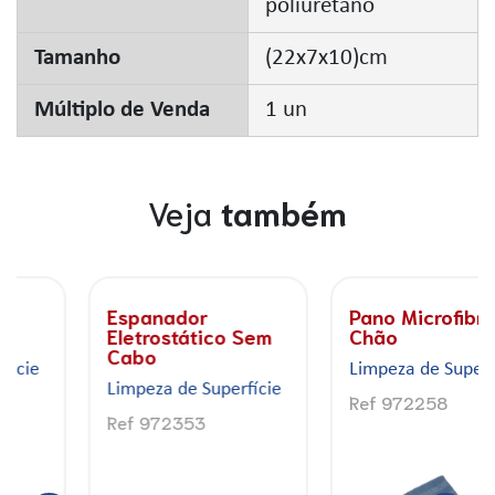
poliuretano
Tamanho
(22x7x10)cm
Múltiplo de Venda
1 un
Veja
também
Espanador
Pano Microfibra
Eletrostático Sem
Chão
Cabo
Limpeza de Superfície
Limpeza de Superfície
Ref 972258
Ref 972353