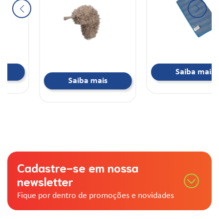
Saiba mais
Saiba mais
Cadastre-se em nossa
newsletter
Fique por dentro de promoções e novidades