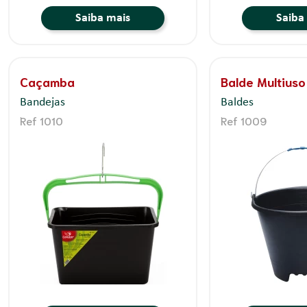
Saiba mais
Saiba
Caçamba
Balde Multiuso
Bandejas
Baldes
Ref 1010
Ref 1009