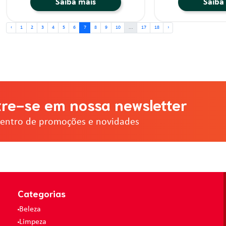
Saiba mais
Saiba
‹
1
2
3
4
5
6
7
8
9
10
...
17
18
›
re-se em nossa newsletter
dentro de promoções e novidades
Categorias
Beleza
Limpeza