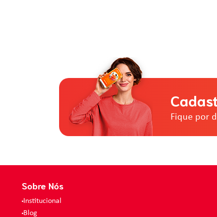
Cadast
Fique por 
Sobre Nós
Institucional
Blog