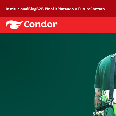
Institucional
Blog
B2B Pincéis
Pintando o Futuro
Contato