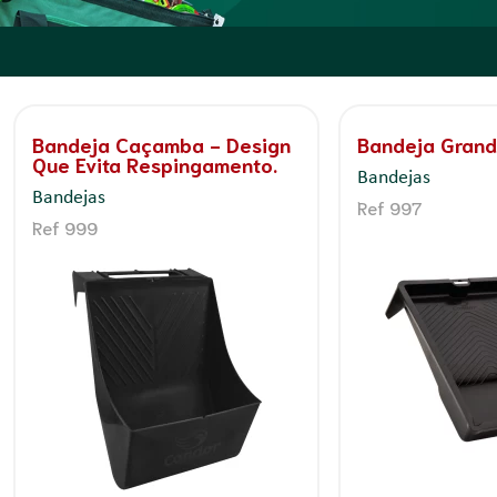
Ferramentas
Bandeja Caçamba - Design
Bandeja Gran
Que Evita Respingamento.
Bandejas
Bandejas
Ref 997
Ref 999