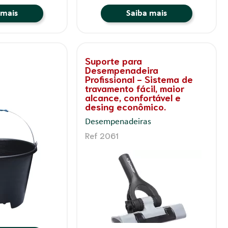
 mais
Saiba mais
Suporte para
Desempenadeira
Profissional - Sistema de
travamento fácil, maior
alcance, confortável e
desing econômico.
Desempenadeiras
Ref 2061