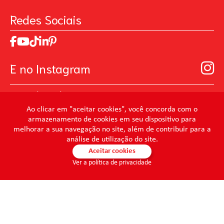
Galeria de Inspiração
Perguntas Frequentes
Pintando o Futuro
Redes Sociais
Trabalhe Conosco
MasterChef
Relatório de Sustentabilidade 2025
Art Of Love
Código de ética
Loja Virtual B2B - Ferramentas para Pintura
Manual de Participação na Assembléia Digital para os
Seja um distribuidor de Limpeza Profissional
E no Instagram
Acionistas
Prevenir Não Dói
@mundocondor
@condorbeleza
Ao clicar em "aceitar cookies", você concorda com o
armazenamento de cookies em seu dispositivo para
@condorlimpeza
melhorar a sua navegação no site, além de contribuir para a
@condorhigienebucal
análise de utilização do site.
@condorpinturaimobiliaria
Aceitar cookies
Ver a política de privacidade
@condorpinturaartistica
@condorlimpezaprofissional
© 2026 - Condor - Todos os direitos reservados. CONDOR S.A. -