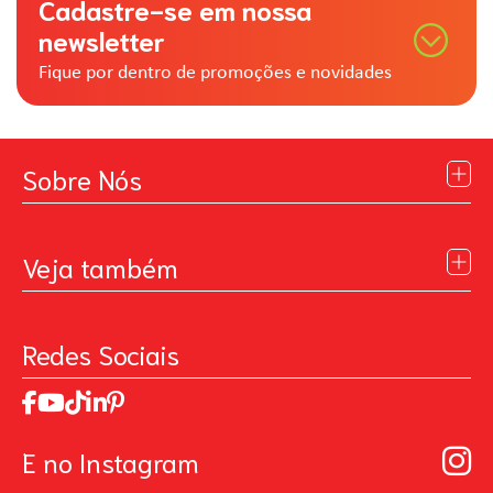
Cadastre-se em nossa
newsletter
Fique por dentro de promoções e novidades
Sobre Nós
Institucional
Blog
Veja também
Contato
Política de Privacidade
Galeria de Inspiração
Perguntas Frequentes
Pintando o Futuro
Redes Sociais
Trabalhe Conosco
MasterChef
Relatório de Sustentabilidade 2025
Art Of Love
Código de ética
Loja Virtual B2B - Ferramentas para Pintura
Manual de Participação na Assembléia Digital para os
Seja um distribuidor de Limpeza Profissional
E no Instagram
Acionistas