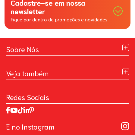
Cadastre-se em nossa
newsletter
Fique por dentro de promoções e novidades
Sobre Nós
Institucional
Blog
Veja também
Contato
Política de Privacidade
Galeria de Inspiração
Perguntas Frequentes
Pintando o Futuro
Redes Sociais
Trabalhe Conosco
MasterChef
Relatório de Sustentabilidade 2025
Art Of Love
Código de ética
Loja Virtual B2B - Ferramentas para Pintura
Manual de Participação na Assembléia Digital para os
Seja um distribuidor de Limpeza Profissional
E no Instagram
Acionistas