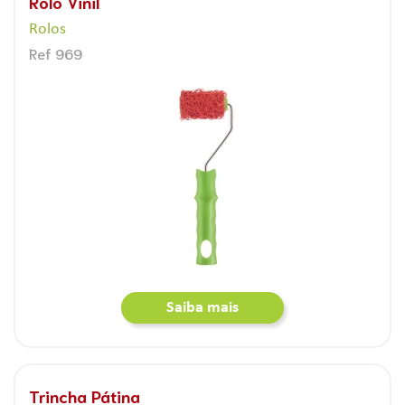
Rolo Vinil
Rolos
Ref 969
Saiba mais
Trincha Pátina