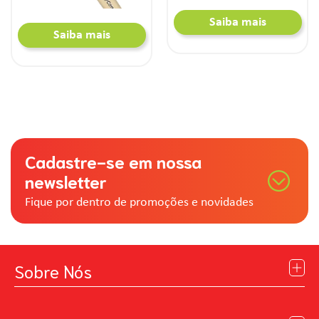
Saiba mais
Saiba mais
Cadastre-se em nossa
newsletter
Fique por dentro de promoções e novidades
Sobre Nós
Institucional