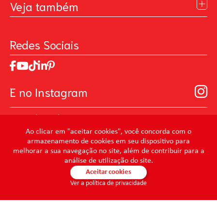
Blog
Veja também
Contato
Política de Privacidade
Galeria de Inspiração
Perguntas Frequentes
Pintando o Futuro
Redes Sociais
Trabalhe Conosco
MasterChef
Relatório de Sustentabilidade 2025
Art Of Love
Código de ética
Loja Virtual B2B - Ferramentas para Pintura
Manual de Participação na Assembléia Digital para os
Seja um distribuidor de Limpeza Profissional
E no Instagram
Acionistas
Prevenir Não Dói
@mundocondor
@condorbeleza
Ao clicar em "aceitar cookies", você concorda com o
armazenamento de cookies em seu dispositivo para
@condorlimpeza
melhorar a sua navegação no site, além de contribuir para a
@condorhigienebucal
análise de utilização do site.
@condorpinturaimobiliaria
Aceitar cookies
Ver a política de privacidade
@condorpinturaartistica
@condorlimpezaprofissional