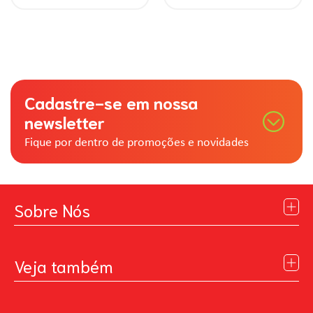
Cadastre-se em nossa
newsletter
Fique por dentro de promoções e novidades
Sobre Nós
Institucional
Blog
Veja também
Contato
Política de Privacidade
Galeria de Inspiração
Perguntas Frequentes