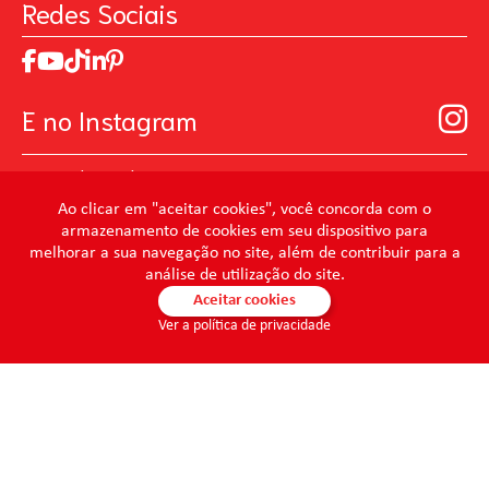
Pintando o Futuro
Redes Sociais
Trabalhe Conosco
MasterChef
Relatório de Sustentabilidade 2025
Art Of Love
Código de ética
Loja Virtual B2B - Ferramentas para Pintura
Manual de Participação na Assembléia Digital para os
Seja um distribuidor de Limpeza Profissional
E no Instagram
Acionistas
Prevenir Não Dói
@mundocondor
@condorbeleza
Ao clicar em "aceitar cookies", você concorda com o
armazenamento de cookies em seu dispositivo para
@condorlimpeza
melhorar a sua navegação no site, além de contribuir para a
@condorhigienebucal
análise de utilização do site.
@condorpinturaimobiliaria
Aceitar cookies
Ver a política de privacidade
@condorpinturaartistica
@condorlimpezaprofissional
© 2026 - Condor - Todos os direitos reservados. CONDOR S.A. -
CNPJ 86.046.448/0001-61 -
condor@condor.ind.br