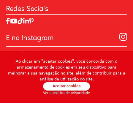
Perguntas Frequentes
Pintando o Futuro
Redes Sociais
Trabalhe Conosco
MasterChef
Relatório de Sustentabilidade 2025
Art Of Love
Código de ética
Loja Virtual B2B - Ferramentas para Pintura
Manual de Participação na Assembléia Digital para os
Seja um distribuidor de Limpeza Profissional
E no Instagram
Acionistas
Prevenir Não Dói
@mundocondor
@condorbeleza
Ao clicar em "aceitar cookies", você concorda com o
armazenamento de cookies em seu dispositivo para
@condorlimpeza
melhorar a sua navegação no site, além de contribuir para a
@condorhigienebucal
análise de utilização do site.
@condorpinturaimobiliaria
Aceitar cookies
Ver a política de privacidade
@condorpinturaartistica
@condorlimpezaprofissional
© 2026 - Condor - Todos os direitos reservados. CONDOR S.A. -