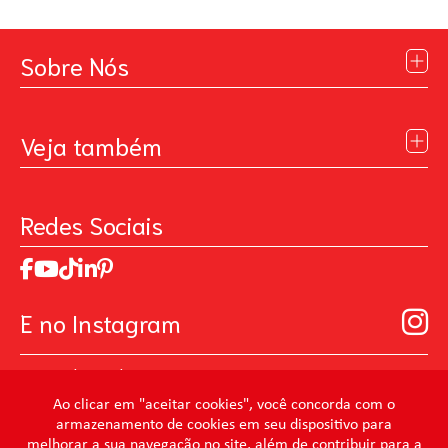
Sobre Nós
Institucional
Blog
Veja também
Contato
Política de Privacidade
Galeria de Inspiração
Perguntas Frequentes
Pintando o Futuro
Redes Sociais
Trabalhe Conosco
MasterChef
Relatório de Sustentabilidade 2025
Art Of Love
Código de ética
Loja Virtual B2B - Ferramentas para Pintura
Manual de Participação na Assembléia Digital para os
Seja um distribuidor de Limpeza Profissional
E no Instagram
Acionistas
Prevenir Não Dói
@mundocondor
@condorbeleza
Ao clicar em "aceitar cookies", você concorda com o
armazenamento de cookies em seu dispositivo para
@condorlimpeza
melhorar a sua navegação no site, além de contribuir para a