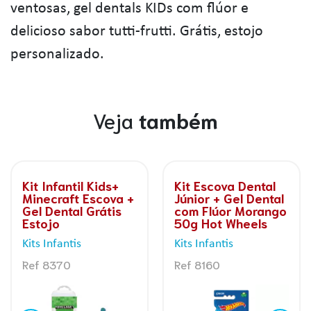
ventosas, gel dentals KIDs com flúor e
delicioso sabor tutti-frutti. Grátis, estojo
personalizado.
Veja
também
tal
Kit Infantil Kids+
Kit Escova Dent
ental
Hot Wheels Escova
Júnior + Gel De
rango
+ Gel Dental Grátis
com Flúor Mor
ls
Estojo
50g Lilica Ripil
Kits Infantis
Kits Infantis
Ref 8160